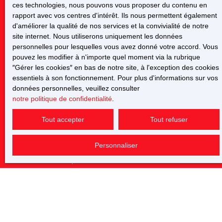
ces technologies, nous pouvons vous proposer du contenu en
rapport avec vos centres d'intérêt. Ils nous permettent également
d'améliorer la qualité de nos services et la convivialité de notre
J'accepte le traitement de mes données personnelles
site internet. Nous utiliserons uniquement les données
conformément au RGPD. Si vous ne souhaitez pas faire
personnelles pour lesquelles vous avez donné votre accord. Vous
l'objet de prospection commerciale par voie téléphonique,
pouvez les modifier à n'importe quel moment via la rubrique
vous pouvez vous inscrire gratuitement sur la liste
″Gérer les cookies″ en bas de notre site, à l'exception des cookies
d'opposition au démarchage téléphonique, prévu par
essentiels à son fonctionnement. Pour plus d'informations sur vos
l'article L223-1 du code de la consommation, sur le site
données personnelles, veuillez consulter
Internet www.bloctel.gouv.fr ou par courrier adressé à :
notre politique de confidentialité
.
Société Worldline, Service Bloctel, CS 61311, 41013
Tout accepter
Tout refuser
BLOIS CEDEX.
Pour en savoir plus sur le traitement de vos données
Personnaliser
personnelles, veuillez consulter notre
politique de
confidentialité
.
Recevoir des annonces