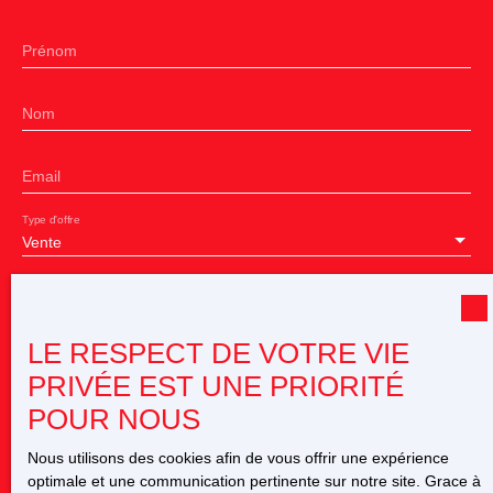
Prénom
Nom
Email
Type d'offre
Vente
Type de bien
Terrain
LE RESPECT DE VOTRE VIE
Localisation
Châtellerault (86100)
PRIVÉE EST UNE PRIORITÉ
POUR NOUS
Budget max (€)
Nous utilisons des cookies afin de vous offrir une expérience
optimale et une communication pertinente sur notre site. Grace à
Surface min (m²)