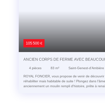
105 500
€
ANCIEN CORPS DE FERME AVEC BEAUCOUP
4
pièces
83
m²
Saint-Genest-d'Ambière
ROYAL FONCIER, vous propose de venir de découvrir 
réhabiliter mais habitable de suite ! Plongez dans l'â
anciennement un moulin rempli d'histoire, prête à rena
expertes Ce corps de ferme de 83 m2 hab est empreint
potentiel avec ses dépendances (grange, petites dépe
cave ect ... ) Imaginez-vous franchir le seuil de cette