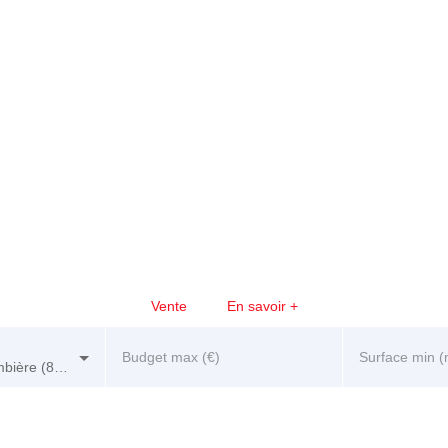
Vente
En savoir +
Budget max (€)
Surface min (
Saint-Genest-d'Ambière (86140)