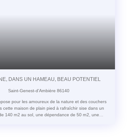
NE, DANS UN HAMEAU, BEAU POTENTIEL
Saint-Genest-d'Ambière 86140
se pour les amoureux de la nature et des couchers
ns cette maison de plain pied à rafraîchir sise dans un
de 140 m2 au sol, une dépendance de 50 m2, une
vis à vis ... Imaginez-vous, chaque matin, réveillé par
rcé par une brise légère, dans cette maison ancienne
table de suite), nichée au cœur d'un jardin clos de