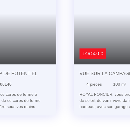
149 500
€
 DE POTENTIEL
VUE SUR LA CAMPAG
 86140
4
pièces
108
m²
ce corps de ferme à
ROYAL FONCIER, vous propo
me de ce corps de ferme
de soleil, de venir vivre da
ître sous vos mains
hameau, avec son garage 
 de nostalgie et de
véranda, une terrasse sans 
ndances, écuries, hangar,
le chant des oiseaux et be
 maison aux murs chargés
de 108 m² à rafraîchir (habi