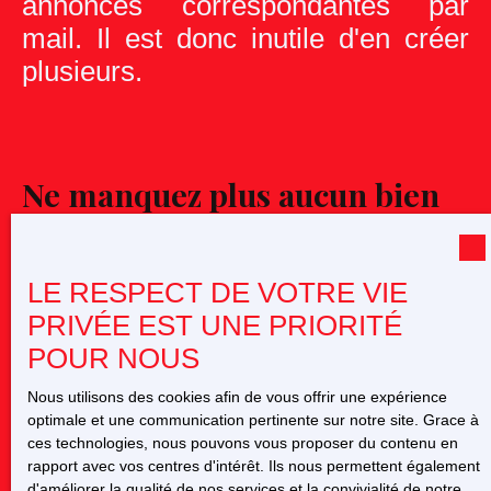
annonces correspondantes par
mail. Il est donc inutile d'en créer
plusieurs.
Ne manquez plus aucun bien
correspondant à votre
recherche !
LE RESPECT DE VOTRE VIE
PRIVÉE EST UNE PRIORITÉ
Prénom
POUR NOUS
Nom
Nous utilisons des cookies afin de vous offrir une expérience
optimale et une communication pertinente sur notre site. Grace à
ces technologies, nous pouvons vous proposer du contenu en
Email
rapport avec vos centres d'intérêt. Ils nous permettent également
d'améliorer la qualité de nos services et la convivialité de notre