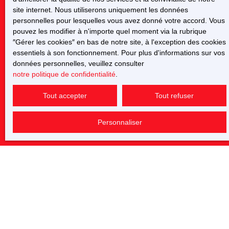
Type d'offre
site internet. Nous utiliserons uniquement les données
Vente
personnelles pour lesquelles vous avez donné votre accord. Vous
pouvez les modifier à n'importe quel moment via la rubrique
Type de bien
″Gérer les cookies″ en bas de notre site, à l'exception des cookies
Maison
essentiels à son fonctionnement. Pour plus d'informations sur vos
données personnelles, veuillez consulter
Localisation
Marcilly-sur-Vienne (37800)
notre politique de confidentialité
.
Tout accepter
Tout refuser
Budget max (€)
Personnaliser
Surface min (m²)
Pièces min
J'accepte le traitement de mes données personnelles
conformément au RGPD. Si vous ne souhaitez pas faire
l'objet de prospection commerciale par voie téléphonique,
vous pouvez vous inscrire gratuitement sur la liste