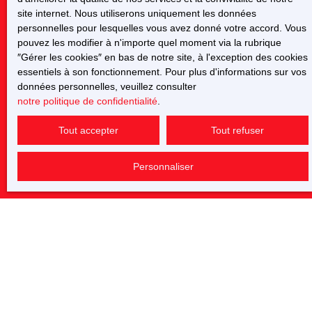
Type d'offre
site internet. Nous utiliserons uniquement les données
Vente
personnelles pour lesquelles vous avez donné votre accord. Vous
pouvez les modifier à n'importe quel moment via la rubrique
Type de bien
″Gérer les cookies″ en bas de notre site, à l'exception des cookies
Maison
essentiels à son fonctionnement. Pour plus d'informations sur vos
données personnelles, veuillez consulter
Localisation
Le Grand-Pressigny (37350)
notre politique de confidentialité
.
Tout accepter
Tout refuser
Budget max (€)
Personnaliser
Surface min (m²)
Pièces min
J'accepte le traitement de mes données personnelles
conformément au RGPD. Si vous ne souhaitez pas faire
l'objet de prospection commerciale par voie téléphonique,
vous pouvez vous inscrire gratuitement sur la liste