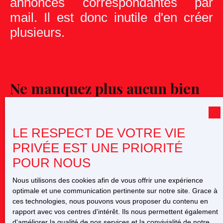
annonces correspondantes par
mail. Il est donc inutile d'en créer
plusieurs.
Ne manquez plus aucun bien
correspondant à votre
recherche !
LE RESPECT DE VOTRE VIE
PRIVÉE EST UNE PRIORITÉ
Prénom
POUR NOUS
Nom
Nous utilisons des cookies afin de vous offrir une expérience
optimale et une communication pertinente sur notre site. Grace à
ces technologies, nous pouvons vous proposer du contenu en
Email
rapport avec vos centres d'intérêt. Ils nous permettent également
d'améliorer la qualité de nos services et la convivialité de notre