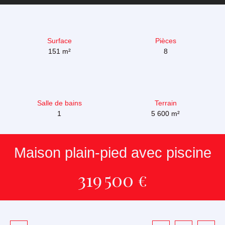
Surface
Pièces
151
m²
8
Salle de bains
Terrain
1
5 600
m²
Maison plain-pied avec piscine
319 500
€