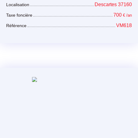
Descartes 37160
Localisation
700
Taxe foncière
€ /an
VM618
Référence