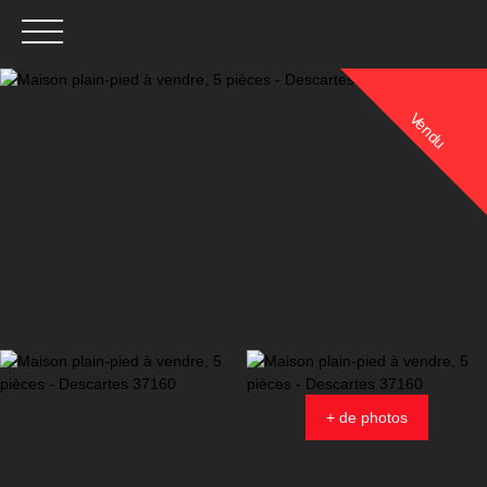
Vendu
Menu
Estimation
+ de photos