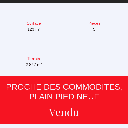
Surface
Pièces
123
m²
5
Terrain
2 847
m²
PROCHE DES COMMODITES,
PLAIN PIED NEUF
Vendu