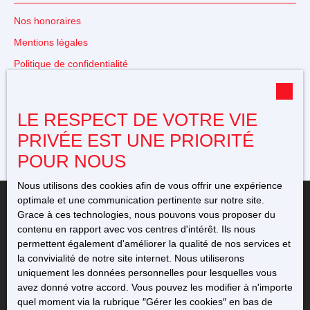
Nos honoraires
Mentions légales
Politique de confidentialité
Plan du site
Gérer les cookies
LE RESPECT DE VOTRE VIE
Propulsé par
PRIVÉE EST UNE PRIORITÉ
POUR NOUS
Nous utilisons des cookies afin de vous offrir une expérience
optimale et une communication pertinente sur notre site.
Grace à ces technologies, nous pouvons vous proposer du
contenu en rapport avec vos centres d'intérêt. Ils nous
permettent également d'améliorer la qualité de nos services et
+33 5 49 23 12 11
la convivialité de notre site internet. Nous utiliserons
uniquement les données personnelles pour lesquelles vous
avez donné votre accord. Vous pouvez les modifier à n'importe
76 avenue de l'Europe
quel moment via la rubrique ″Gérer les cookies″ en bas de
86220 Dangé-Saint-Romain