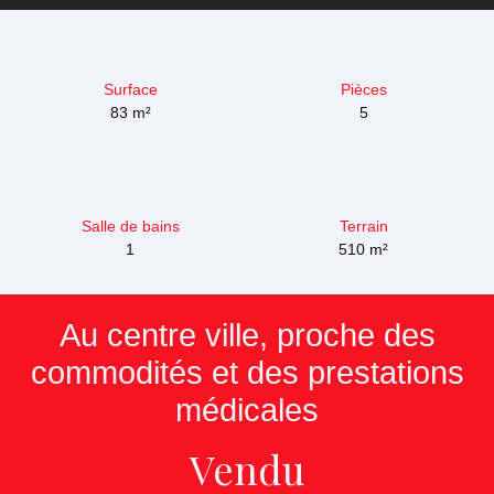
Surface
Pièces
83
m²
5
Salle de bains
Terrain
1
510
m²
Au centre ville, proche des
commodités et des prestations
médicales
Vendu