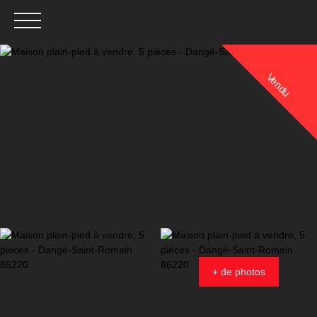
Vendu
Menu
Estimation
+ de photos