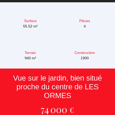
Surface
Pièces
55.52
m²
4
Terrain
Construction
940
m²
1900
Vue sur le jardin, bien situé
proche du centre de LES
ORMES
74 000
€