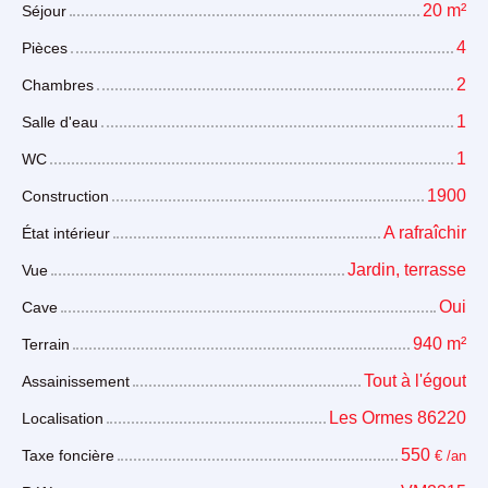
20
m²
Séjour
4
Pièces
2
Chambres
1
Salle d'eau
1
WC
1900
Construction
A rafraîchir
État intérieur
Jardin, terrasse
Vue
Oui
Cave
940
m²
Terrain
Tout à l'égout
Assainissement
Les Ormes 86220
Localisation
550
Taxe foncière
€ /an