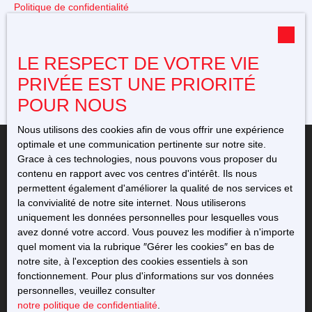
Politique de confidentialité
Plan du site
Gérer les cookies
LE RESPECT DE VOTRE VIE
Propulsé par
PRIVÉE EST UNE PRIORITÉ
POUR NOUS
Nous utilisons des cookies afin de vous offrir une expérience
optimale et une communication pertinente sur notre site.
Grace à ces technologies, nous pouvons vous proposer du
contenu en rapport avec vos centres d'intérêt. Ils nous
permettent également d'améliorer la qualité de nos services et
+33 5 49 23 12 11
la convivialité de notre site internet. Nous utiliserons
uniquement les données personnelles pour lesquelles vous
avez donné votre accord. Vous pouvez les modifier à n'importe
76 avenue de l'Europe
quel moment via la rubrique ″Gérer les cookies″ en bas de
86220 Dangé-Saint-Romain
notre site, à l'exception des cookies essentiels à son
fonctionnement. Pour plus d'informations sur vos données
personnelles, veuillez consulter
notre politique de confidentialité
.