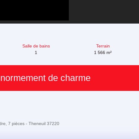
Salle de bains
Terrain
1
1 566
m²
n énormement de charme
e, 7 pièces - Theneuil 37220