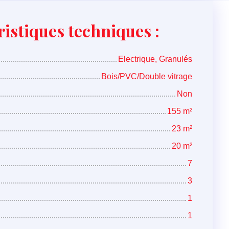
istiques techniques :
Electrique, Granulés
Bois/PVC/Double vitrage
Non
155
m²
23
m²
20
m²
7
3
1
1