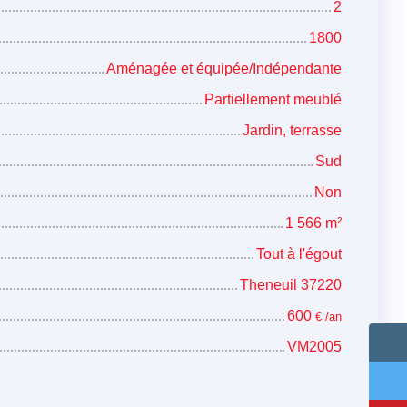
2
1800
Aménagée et équipée/Indépendante
Partiellement meublé
Jardin, terrasse
Sud
Non
1 566
m²
Tout à l'égout
Theneuil 37220
600
€ /an
VM2005