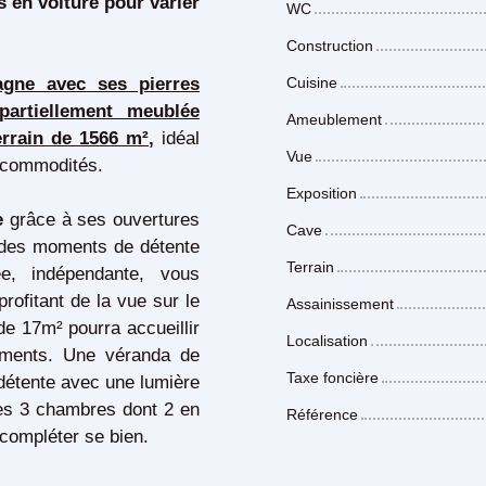
s en voiture pour varier
WC
Construction
agne avec ses pierres
Cuisine
partiellement meublée
Ameublement
errain de 1566 m²,
idéal
Vue
es commodités.
Exposition
e
grâce à ses ouvertures
Cave
a des moments de détente
Terrain
ée, indépendante, vous
rofitant de la vue sur le
Assainissement
de 17m² pourra accueillir
Localisation
moments. Une véranda de
Taxe foncière
détente avec une lumière
Les 3 chambres dont 2 en
Référence
 compléter se bien.