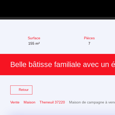
Surface
Pièces
155
m²
7
Belle bâtisse familiale avec u
Retour
Vente
Maison
Theneuil 37220
Maison de campagne à vendr