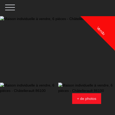
Vendu
Menu
Estimation
+ de photos