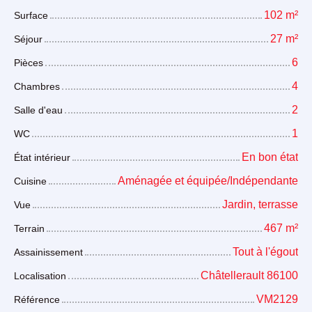
102
m²
Surface
27
m²
Séjour
6
Pièces
4
Chambres
2
Salle d'eau
1
WC
En bon état
État intérieur
Aménagée et équipée/Indépendante
Cuisine
Jardin, terrasse
Vue
467
m²
Terrain
Tout à l'égout
Assainissement
Châtellerault 86100
Localisation
VM2129
Référence