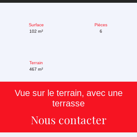
Surface
Pièces
102
m²
6
Terrain
467
m²
Vue sur le terrain, avec une
terrasse
Nous contacter