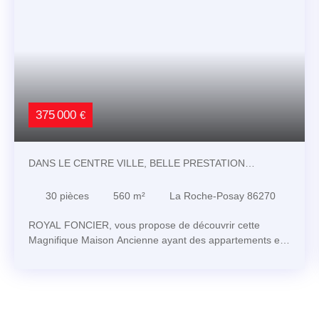
375 000
€
DANS LE CENTRE VILLE, BELLE PRESTATION
OFFRANT APPARTEMENTS ET STUDIOS
30
pièces
560
m²
La Roche-Posay 86270
ROYAL FONCIER, vous propose de découvrir cette
Magnifique Maison Ancienne ayant des appartements et
des studios ainsi qu'un local commerical au de La Roche-
Posay Pour les amateurs de gastronomie, 6 restaurants
se trouvent à 5 minutes de marche, parfaits pour des
soirées gourmandes. Les amoureux de la nature
apprécieront également les 2 parcs et jardins situés à 10