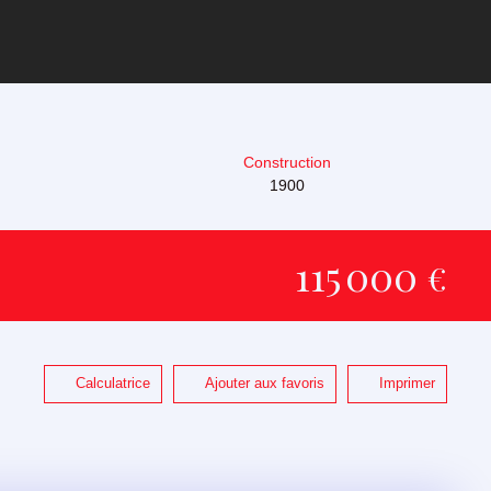
Construction
1900
115 000
€
Calculatrice
Ajouter aux favoris
Imprimer