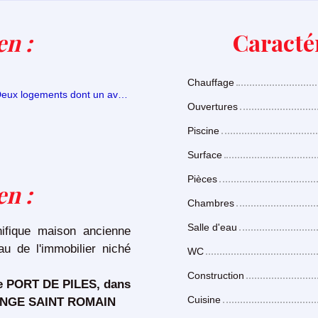
en :
Caractér
Chauffage
Deux logements dont un avec accès séparé
Ouvertures
Piscine
Surface
Pièces
ien
:
Chambres
Salle d'eau
ifique maison ancienne
au de l'immobilier niché
WC
Construction
e PORT DE PILES, dans
Cuisine
DANGE SAINT ROMAIN