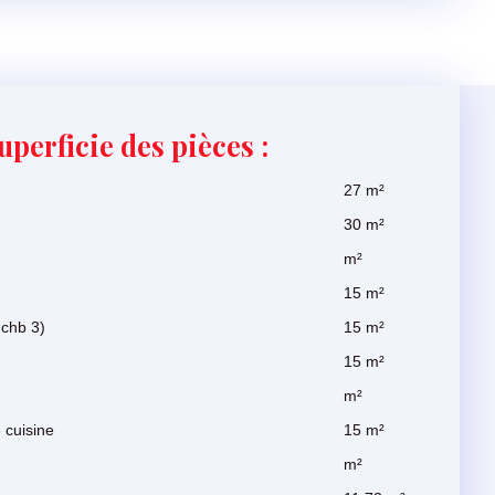
uperficie des pièces :
27 m²
30 m²
m²
15 m²
 chb 3)
15 m²
15 m²
m²
 cuisine
15 m²
m²