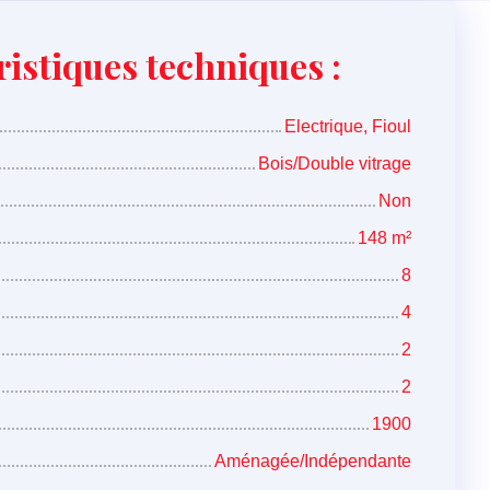
istiques techniques :
Electrique, Fioul
Bois/Double vitrage
Non
148
m²
8
4
2
2
1900
Aménagée/Indépendante