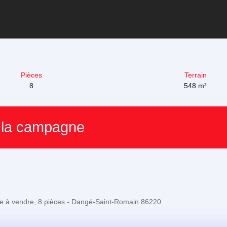
Pièces
Terrain
8
548
m²
 la campagne
e à vendre, 8 pièces - Dangé-Saint-Romain 86220