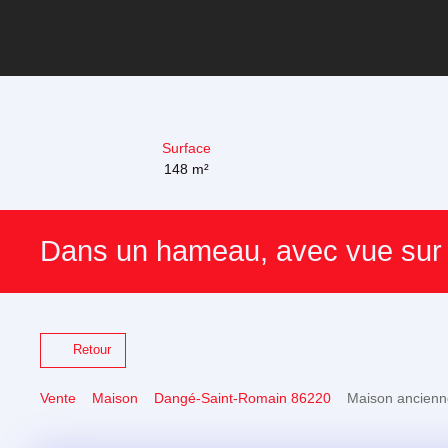
Surface
148
m²
Dans un hameau, avec vue sur
Retour
Vente
Maison
Dangé-Saint-Romain 86220
Maison ancienn