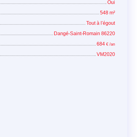
Oui
548
m²
Tout à l'égout
Dangé-Saint-Romain 86220
684
€ /an
VM2020