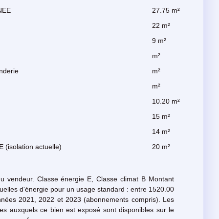
NEE
27.75 m²
22 m²
9 m²
m²
nderie
m²
m²
10.20 m²
15 m²
14 m²
solation actuelle)
20 m²
du vendeur. Classe énergie E, Classe climat B Montant
elles d'énergie pour un usage standard : entre 1520.00
années 2021, 2022 et 2023 (abonnements compris). Les
ues auxquels ce bien est exposé sont disponibles sur le