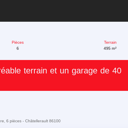
Pièces
Terrain
6
495
m²
able terrain et un garage de 40
e, 6 pièces - Châtellerault 86100