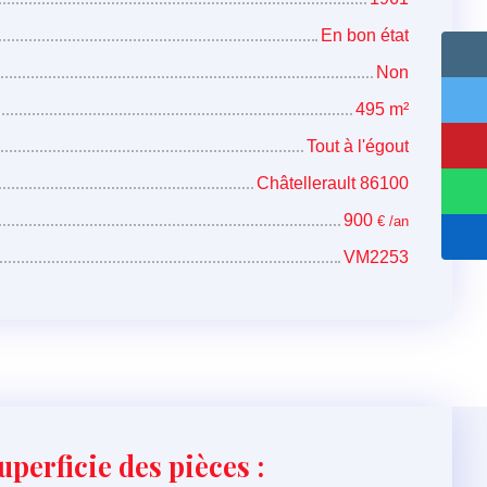
En bon état
Non
495
m²
Tout à l'égout
Châtellerault 86100
900
€ /an
VM2253
uperficie des pièces :