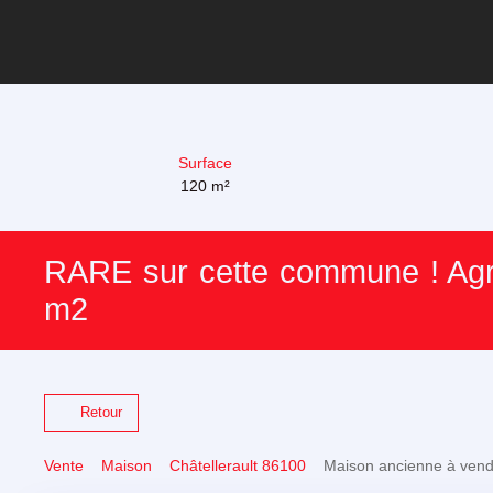
Surface
120
m²
RARE sur cette commune ! Agré
m2
Retour
Vente
Maison
Châtellerault 86100
Maison ancienne à vendr