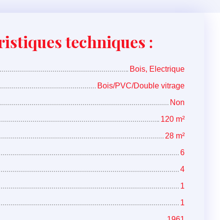
istiques techniques :
Bois, Electrique
Bois/PVC/Double vitrage
Non
120
m²
28
m²
6
4
1
1
1961