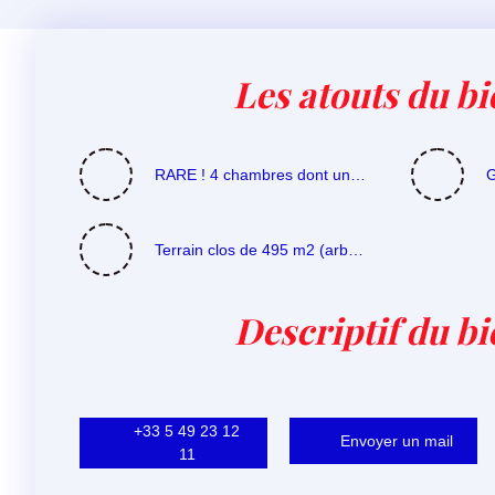
Les atouts du bi
RARE ! 4 chambres dont une au rez de chaussée
Terrain clos de 495 m2 (arbres fruitiers et potager) avec un puits
Descriptif du b
+33 5 49 23 12
Envoyer un mail
11