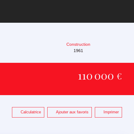
Construction
1961
110 000
€
Calculatrice
Ajouter aux favoris
Imprimer