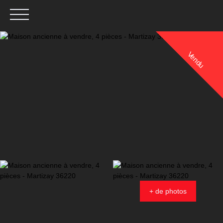
Vendu
Menu
Estimation
+ de photos