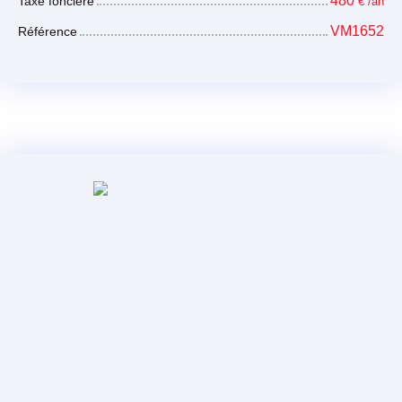
480
Taxe foncière
€ /an
VM1652
Référence