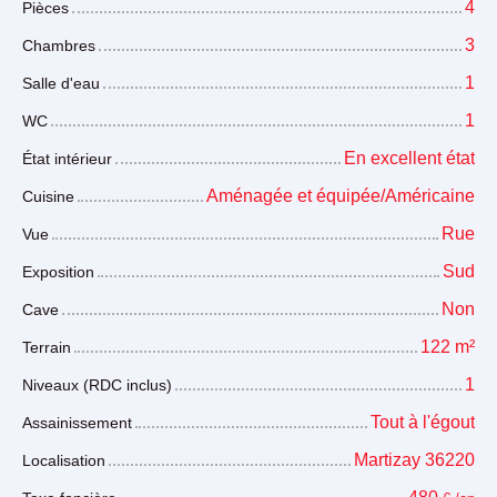
4
Pièces
3
Chambres
1
Salle d'eau
1
WC
En excellent état
État intérieur
Aménagée et équipée/Américaine
Cuisine
Rue
Vue
Sud
Exposition
Non
Cave
122
m²
Terrain
1
Niveaux (RDC inclus)
Tout à l'égout
Assainissement
Martizay 36220
Localisation