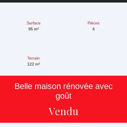
Surface
Pièces
95
m²
4
Terrain
122
m²
Belle maison rénovée avec
goût
Vendu