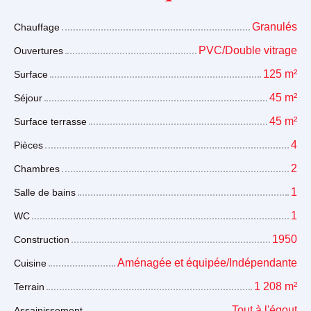
Granulés
Chauffage
PVC/Double vitrage
Ouvertures
125
m²
Surface
45
m²
Séjour
45
m²
Surface terrasse
4
Pièces
2
Chambres
1
Salle de bains
1
WC
1950
Construction
Aménagée et équipée/Indépendante
Cuisine
1 208
m²
Terrain
Tout à l'égout
Assainissement