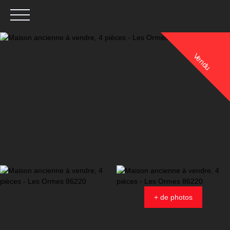
Vendu
Menu
Estimation
+ de photos