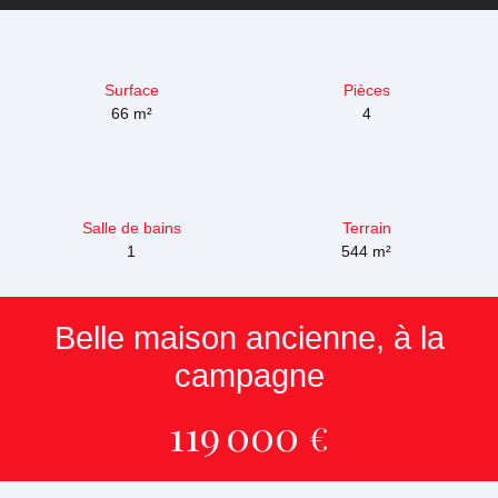
Surface
Pièces
66
m²
4
Salle de bains
Terrain
1
544
m²
Belle maison ancienne, à la
campagne
119 000
€