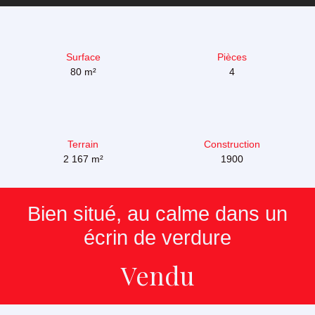
Surface
Pièces
80
m²
4
Terrain
Construction
2 167
m²
1900
Bien situé, au calme dans un
écrin de verdure
Vendu