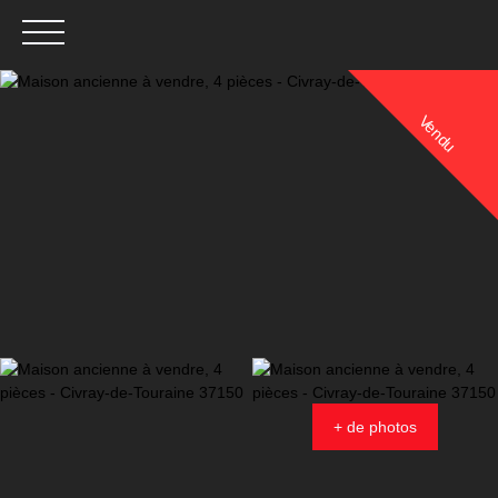
Vendu
Menu
Estimation
+ de photos