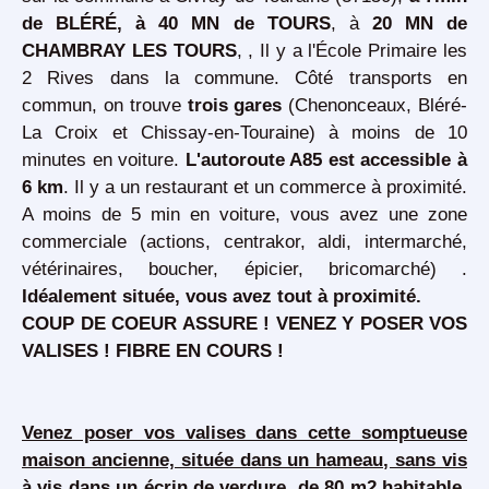
de BLÉRÉ, à 40 MN
de TOURS
, à
20 MN de
CHAMBRAY LES TOURS
, , Il y a l'École Primaire les
2 Rives dans la commune. Côté transports en
commun, on trouve
trois gares
(Chenonceaux, Bléré-
La Croix et Chissay-en-Touraine) à moins de 10
minutes en voiture.
L'autoroute A85 est accessible à
6 km
. Il y a un restaurant et un commerce à proximité.
A moins de 5 min en voiture, vous avez une zone
commerciale (actions, centrakor, aldi, intermarché,
vétérinaires, boucher, épicier, bricomarché) .
Idéalement située, vous avez tout à proximité.
COUP DE COEUR ASSURE ! VENEZ Y POSER VOS
VALISES ! FIBRE EN COURS !
Venez poser vos valises dans cette somptueuse
maison ancienne, située dans un hameau, sans vis
à vis dans un écrin de verdure, de 80 m2 habitable,