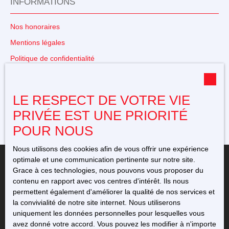
INFORMATIONS
Nos honoraires
Mentions légales
Politique de confidentialité
Plan du site
Gérer les cookies
LE RESPECT DE VOTRE VIE
Propulsé par
PRIVÉE EST UNE PRIORITÉ
POUR NOUS
Nous utilisons des cookies afin de vous offrir une expérience
optimale et une communication pertinente sur notre site.
Grace à ces technologies, nous pouvons vous proposer du
contenu en rapport avec vos centres d'intérêt. Ils nous
permettent également d'améliorer la qualité de nos services et
+33 5 49 23 12 11
la convivialité de notre site internet. Nous utiliserons
uniquement les données personnelles pour lesquelles vous
76 avenue de l'Europe
avez donné votre accord. Vous pouvez les modifier à n'importe