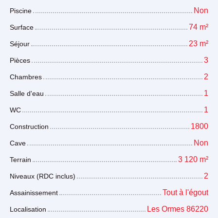
Non
Piscine
74
m²
Surface
23
m²
Séjour
3
Pièces
2
Chambres
1
Salle d'eau
1
WC
1800
Construction
Non
Cave
3 120
m²
Terrain
2
Niveaux (RDC inclus)
Tout à l'égout
Assainissement
Les Ormes 86220
Localisation