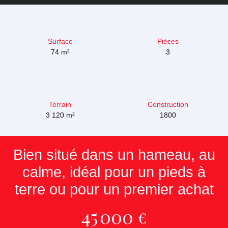
Surface
Pièces
74
m²
3
Terrain
Construction
3 120
m²
1800
Bien situé dans un hameau, au
calme, idéal pour un pieds à
terre ou pour un premier achat
45 000
€