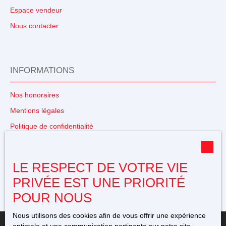
Espace vendeur
Nous contacter
INFORMATIONS
Nos honoraires
Mentions légales
Politique de confidentialité
Plan du site
Gérer les cookies
LE RESPECT DE VOTRE VIE
Propulsé par
PRIVÉE EST UNE PRIORITÉ
POUR NOUS
Nous utilisons des cookies afin de vous offrir une expérience