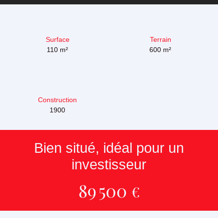
Surface
Terrain
110
m²
600
m²
Construction
1900
Bien situé, idéal pour un
investisseur
89 500
€